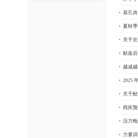
基孔肯
夏秋季
关于在
献血后
越减越
2025
关于献
残疾预
活力晚
力量训