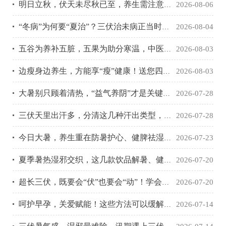
明日立秋，伏天未尽秋已至，养生需注意这几点~
2026-08-06
“冬病”为何要“夏治”？三伏治未病正当时，不同人群要注意
2026-08-04
五谷为养补五脏，五果为助分寒温，中医教您吃对才能补对！
2026-08-03
边瘦身边养生，方能享“瘦”健康！送您四个体重管理养生药膳
2026-08-03
大暑别只顾着清热，“益气养阴”才是关键，饮食记住这四个字
2026-07-28
三伏天里出汗多，分清这几种汗出类型，对症调理才有效
2026-07-28
今日大暑，养生重在防暑护心、健脾祛湿，这些健康小贴士请收好
2026-07-23
夏季暑热湿邪交织，这几款饮品解暑、健脾，还祛湿
2026-07-20
超长三伏，既要会“伏”也要会“动”！学会这些方法，消暑又强体
2026-07-20
呵护早孕，关爱赋能！这些方法可以缓解早孕不适~
2026-07-14