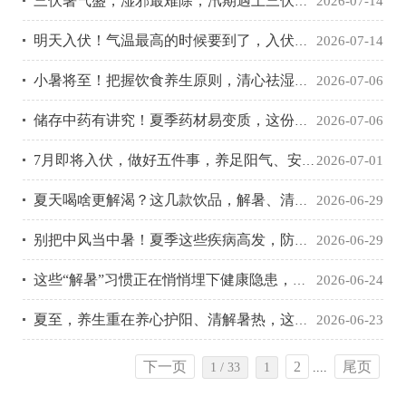
三伏暑气盛，湿邪最难除，汛期遇上三伏天，中医教您祛湿四步走
2026-07-14
明天入伏！气温最高的时候要到了，入伏之后要做到“三防三多”
2026-07-14
小暑将至！把握饮食养生原则，清心祛湿不伤阳～
2026-07-06
储存中药有讲究！夏季药材易变质，这份保存指南请收好~
2026-07-06
7月即将入伏，做好五件事，养足阳气、安度伏天
2026-07-01
夏天喝啥更解渴？这几款饮品，解暑、清热、化湿！
2026-06-29
别把中风当中暑！夏季这些疾病高发，防护方法请收好
2026-06-29
这些“解暑”习惯正在悄悄埋下健康隐患，中医劝您少做5件“伤身事”
2026-06-24
夏至，养生重在养心护阳、清解暑热，这些健康小贴士请收好
2026-06-23
下一页
2
尾页
1 / 33
1
....