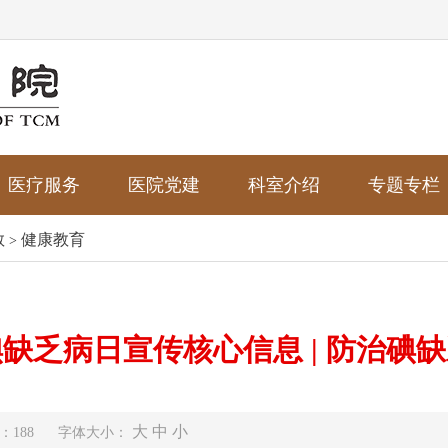
医疗服务
医院党建
科室介绍
专题专栏
教
健康教育
>
缺乏病日宣传核心信息 | 防治碘
大
中
小
：188
字体大小：