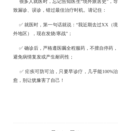
很多人就医时，忘记告知医生“境外旅居史”，导
致漏诊、误诊，错过最佳治疗时机。请记住：
✅ 就医时，第一句话就说：“我近期去过XX（境
外地区），现在发烧/寒战”；
✅ 确诊后，严格遵医嘱全程服药，不擅自停药，
避免病情复发或产生耐药性；
✅ 疟疾可防可治，只要早诊疗，几乎能100%治
愈，别让犹豫害了自己！