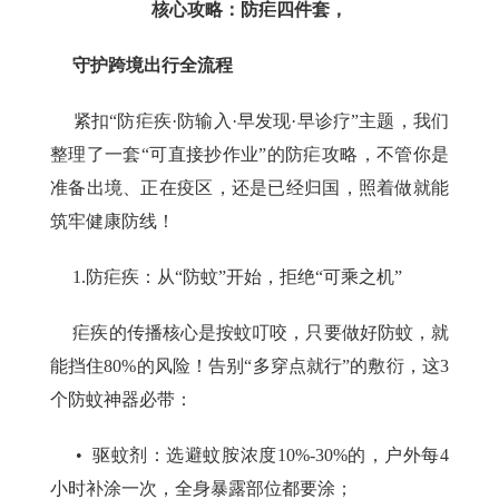
核心攻略：防疟四件套，
守护跨境出行全流程
紧扣“防疟疾·防输入·早发现·早诊疗”主题，我们
整理了一套“可直接抄作业”的防疟攻略，不管你是
准备出境、正在疫区，还是已经归国，照着做就能
筑牢健康防线！
1.防疟疾：从“防蚊”开始，拒绝“可乘之机”
疟疾的传播核心是按蚊叮咬，只要做好防蚊，就
能挡住80%的风险！告别“多穿点就行”的敷衍，这3
个防蚊神器必带：
• 驱蚊剂：选
避蚊胺
浓度10%-30%的，户外每4
小时补涂一次，全身暴露部位都要涂；