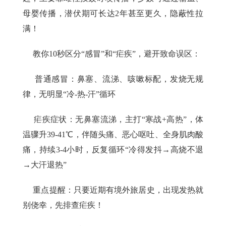
母婴传播，潜伏期可长达2年甚至更久，隐蔽性拉
满！
教你10秒区分“感冒”和“疟疾”，避开致命误区：
普通感冒：鼻塞、流涕、咳嗽标配，发烧无规
律，无明显“冷-热-汗”循环
疟疾症状
：无鼻塞流涕，主打“寒战+高热”，体
温骤升39-41℃，伴随头痛、恶心呕吐、全身肌肉酸
痛，持续3-4小时，反复循环“冷得发抖→高烧不退
→大汗退热”
重点提醒：只要近期有境外旅居史，出现发热就
别侥幸，先排查疟疾！