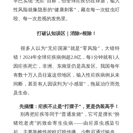
早已实现“无疟”目标，但全球疟疾仍在肆虐，输入
性风险就像隐形的“健康刺客”，藏在每一次蚊虫叮
咬、每一次忽视的发热里。
打破认知误区｜消除≠根除！
很多人以为“无疟国家”就是“零风险”，大错特
错！2024年全球疟疾病例超2.8亿，每1分钟就有1人
因疟疾死亡，非洲、东南亚仍是高发区。我国每年
有数十万人员往返这些地区，输入性疟疾病例从未
间断，甚至有人因误判为“小感冒”，拖延治疗而危
及生命。
先搞懂：疟疾不止是
“打摆子”，更是伪装高手！
别再把疟疾等同于“普通发烧”，它可是擅长“扮
猪吃老虎”的致命寄生虫病——由疟原虫感染引
起，主要靠雌性按蚊叮咬传播，少数可通过输血、