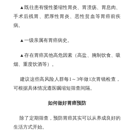
▲既往患有慢性萎缩性胃炎、胃溃疡、胃息肉、
手术后残胃、肥厚性胃炎、恶性贫血等胃癌前疾
病。
▲一级亲属有胃癌病史。
▲存在胃癌其他高危因素（高盐、腌制饮食、吸
烟、重度饮酒等）。
建议这些高风险人群每1～3年做1次胃镜检查，
可根据具体情况遵医嘱缩短筛查间隔。
如何做好胃癌预防
除了定期筛查，预防胃癌其实可以从养成良好的
生活方式开始。