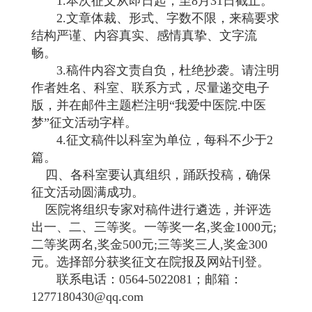
1.本次征文从即日起，至8月31日截止。
2.文章体裁、形式、字数不限，来稿要求
结构严谨、内容真实、感情真挚、文字流
畅。
3.稿件内容文责自负，杜绝抄袭。请注明
作者姓名、科室、联系方式，尽量递交电子
版，并在邮件主题栏注明“我爱中医院.中医
梦”征文活动字样。
4.征文稿件以科室为单位，每科不少于2
篇。
四、各科室要认真组织，踊跃投稿，确保
征文活动圆满成功。
医院将组织专家对稿件进行遴选，并评选
出一、二、三等奖。一等奖一名,奖金1000元;
二等奖两名,奖金500元;三等奖三人,奖金300
元。选择部分获奖征文在院报及网站刊登。
联系电话：0564-5022081；邮箱：
1277180430@qq.com