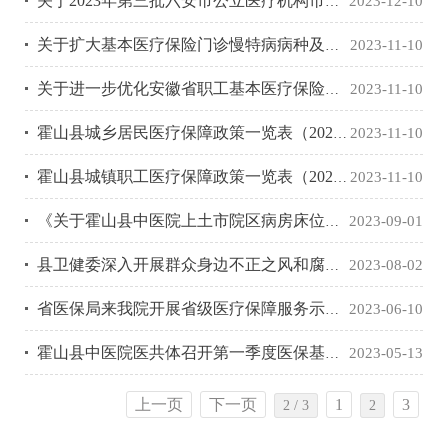
关于2023年第三批六安市公立医疗机构市场调节价项目试行价格备案的复函
2023-12-10
关于扩大基本医疗保险门诊慢特病病种及优化部分病种认定标准的通知（2023）
2023-11-10
关于进一步优化安徽省职工基本医疗保险门诊统筹保障政策的通知
2023-11-10
霍山县城乡居民医疗保障政策一览表（2023版）
2023-11-10
霍山县城镇职工医疗保障政策一览表（2023版）
2023-11-10
《关于霍山县中医院上土市院区病房床位费价格的批复》（六医保秘〔2023〕63号）[1]
2023-09-01
县卫健委深入开展群众身边不正之风和腐败问题“1+5+4”专项整治工作检查
2023-08-02
省医保局来我院开展省级医疗保障服务示范点评审工作
2023-06-10
霍山县中医院医共体召开第一季度医保基金运行分析会
2023-05-13
上一页
下一页
1
3
2 / 3
2