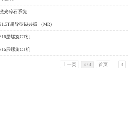
钬激光碎石系统
1.5T超导型磁共振 （MR)
E16层螺旋CT机
E16层螺旋CT机
上一页
首页
3
4 / 4
....