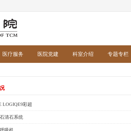
医疗服务
医院党建
科室介绍
专题专栏
况
 LOGIQE9彩超
石清石系统
40呼吸机